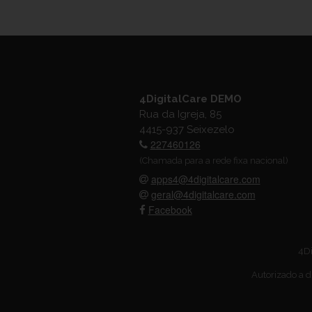
4DigitalCare DEMO
Rua da Igreja, 85
4415-937 Seixezelo
227460126
(Chamada para a rede fixa nacional)
apps4@4digitalcare.com
geral@4digitalcare.com
Facebook
4Di
Autorizado a d