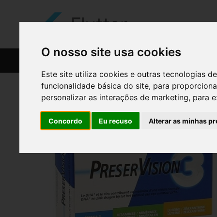
O nosso site usa cookies
CATÁLOGO
RECEITAS
Este site utiliza cookies e outras tecnologias
funcionalidade básica do site
,
para proporciona
personalizar as interações de marketing
,
para e
Concordo
Eu recuso
Alterar as minhas pr