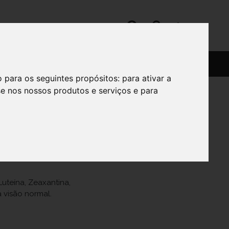
SERVIÇOS
SOBRE
o para os seguintes propósitos:
para ativar a
se nos nossos produtos e serviços e para
uteína, Zeaxantina,
 visão normal.