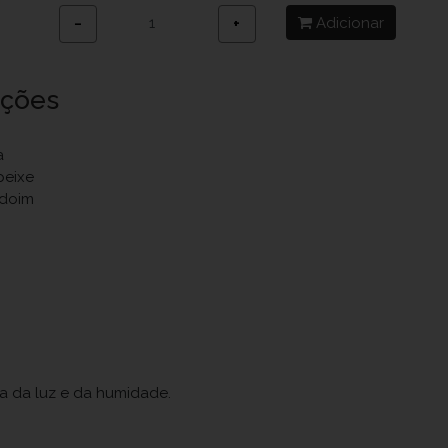
Adicionar
−
+
uções
a
peixe
ndoim
ja da luz e da humidade.