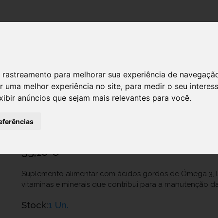
DESTAQUES!
 de rastreamento para melhorar sua experiência de navegaçã
r uma melhor experiência no site
,
para medir o seu interes
xibir anúncios que sejam mais relevantes para você
.
Preservision 3 Caps X 180 cáps(s)
Ref.: 7381376
eferências
Bausch & Lomb, Sa (Suc. Portugal)
55,18 €
Suplemento alimentar com ácidos gordos de Ómega 3, L
vitaminas e minerais que contribui para a manutenção da
Stock:
1 Un.