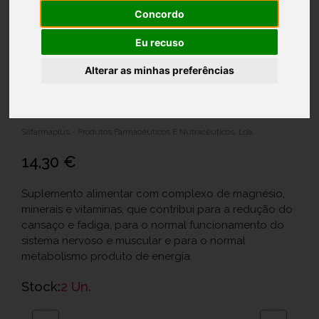
Concordo
Eu recuso
Alterar as minhas preferências
Magnesio Rapid Comp X 30 comp
Ref.: 7389940
Silfarmaplus - Produtos Farmacêuticos E Nutracêuticos, Lda.
14,30 €
Suplemento alimentar com complexo de magnésio,
minerais e vitaminas, que contribui para a redução do
cansaço e fadiga, para o normal funcionamento do
sistema nervoso e muscular e para o normal
metabolismo produto de energia.
Stock:
2 Un.