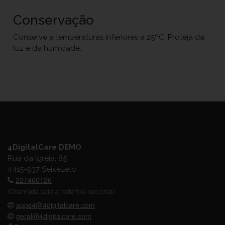
Conservação
Conserve a temperaturas inferiores a 25ºC. Proteja da
luz e da humidade.
4DigitalCare DEMO
Rua da Igreja, 85
4415-937 Seixezelo
227460126
(Chamada para a rede fixa nacional)
apps4@4digitalcare.com
geral@4digitalcare.com