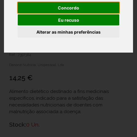
Concordo
Eu recuso
Alterar as minhas preferências
Fortimel Compact Protein
Pess/Mang 125mlx4
Ref.: 7397364
Danone Nutricia, Unipessoal, Lda
14,25 €
Alimento dietético destinado a fins medicinais
específicos, indicado para a satisfação das
necessidades nutricionais de doentes com
malnutrição associada a doença.
Stock:
0 Un.