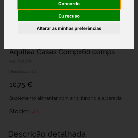
Concordo
Eu recuso
Alterar as minhas preferências
Aquilea Gases Compx60 comps
Ref.: 7398297
Uriach Lusa, S.A.
10,75 €
Suplemento alimentar com anis, funcho e alcaravia.
Stock:
0 Un.
Descrição detalhada