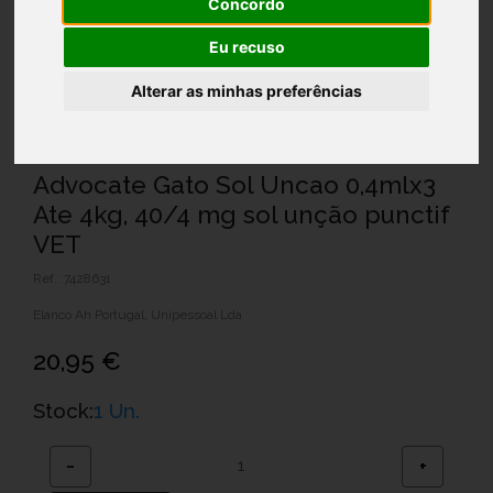
Concordo
Eu recuso
Alterar as minhas preferências
Advocate Gato Sol Uncao 0,4mlx3
Ate 4kg, 40/4 mg sol unção punctif
VET
Ref.: 7428631
Elanco Ah Portugal, Unipessoal Lda
20,95 €
Stock:
1 Un.
−
+