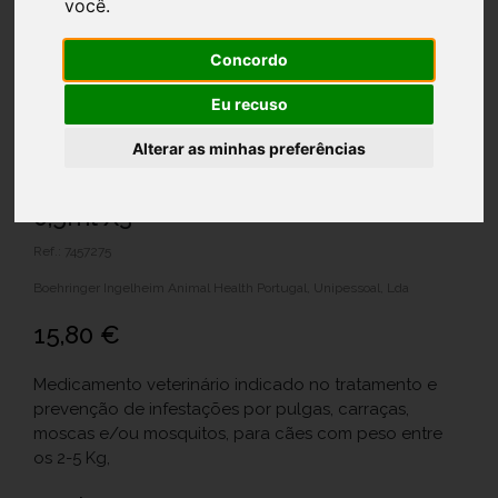
você
.
Concordo
Eu recuso
Alterar as minhas preferências
Frontline Tri-Act Xs Sol Cao 2-5kg
0,5ml X3
Ref.: 7457275
Boehringer Ingelheim Animal Health Portugal, Unipessoal, Lda
15,80 €
Medicamento veterinário indicado no tratamento e
prevenção de infestações por pulgas, carraças,
moscas e/ou mosquitos, para cães com peso entre
os 2-5 Kg,