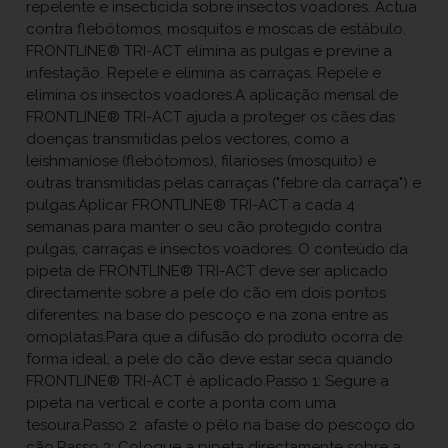
repelente e insecticida sobre insectos voadores. Actua
contra flebótomos, mosquitos e moscas de estábulo.
FRONTLINE® TRI-ACT elimina as pulgas e previne a
infestação. Repele e elimina as carraças. Repele e
elimina os insectos voadores.A aplicação mensal de
FRONTLINE® TRI-ACT ajuda a proteger os cães das
doenças transmitidas pelos vectores, como a
leishmaniose (flebótomos), filarioses (mosquito) e
outras transmitidas pelas carraças ("febre da carraça") e
pulgas.Aplicar FRONTLINE® TRI-ACT a cada 4
semanas para manter o seu cão protegido contra
pulgas, carraças e insectos voadores. O conteúdo da
pipeta de FRONTLINE® TRI-ACT deve ser aplicado
directamente sobre a pele do cão em dois pontos
diferentes: na base do pescoço e na zona entre as
omoplatas.Para que a difusão do produto ocorra de
forma ideal, a pele do cão deve estar seca quando
FRONTLINE® TRI-ACT é aplicado.Passo 1: Segure a
pipeta na vertical e corte a ponta com uma
tesoura.Passo 2: afaste o pêlo na base do pescoço do
cão.Passo 3: Coloque a pipeta directamente sobre a