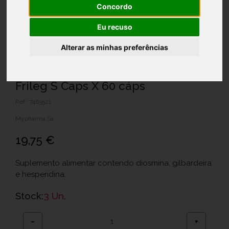
Concordo
Eu recuso
Alterar as minhas preferências
Frileg S Caps X 60 cáps
Ref.: 7463521
Mypharma Sa
19,75 €
Suplemento alimentar contendo diosmina, gilbardeira
e hesperidina.
Stock:
3 Un.
−
+