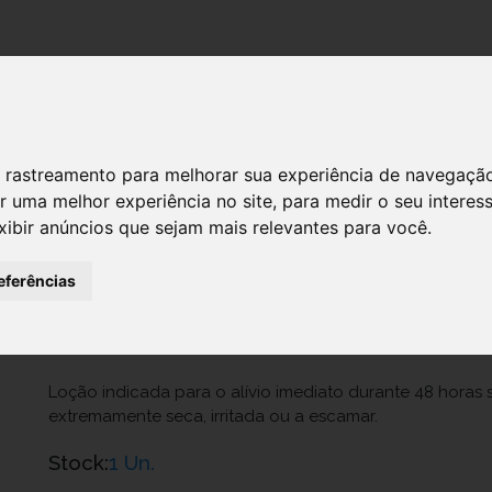
DESTAQUES!
 de rastreamento para melhorar sua experiência de navegaçã
r uma melhor experiência no site
,
para medir o seu interes
Eucerin Ureia Repair Plus Locao 10%
xibir anúncios que sejam mais relevantes para você
.
Ref.: 7464289
eferências
Beiersdorf Portuguesa, Lda.
20,45 €
Loção indicada para o alívio imediato durante 48 horas
extremamente seca, irritada ou a escamar.
Stock:
1 Un.