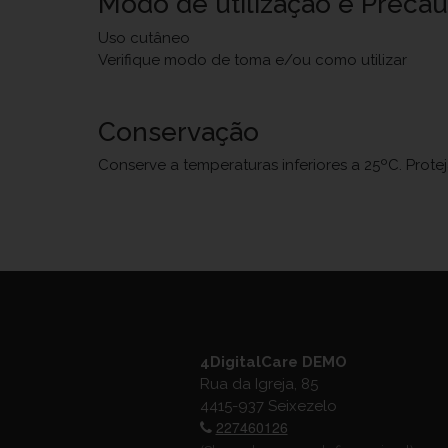
Modo de utilização e Preca
Uso cutâneo
Verifique modo de toma e/ou como utilizar
Conservação
Conserve a temperaturas inferiores a 25ºC. Prote
4DigitalCare DEMO
Rua da Igreja, 85
4415-937 Seixezelo
227460126