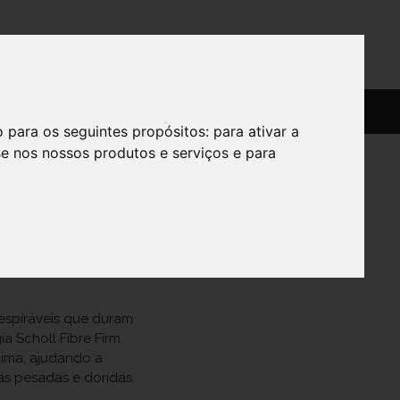
SERVIÇOS
SOBRE
o para os seguintes propósitos:
para ativar a
se nos nossos produtos e serviços e para
l Preto
respiráveis que duram
a Scholl Fibre Firm
ima, ajudando a
as pesadas e doridas.