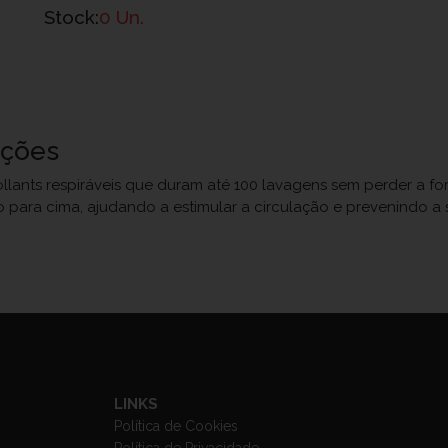
Stock:
0 Un.
uções
lants respiráveis que duram até 100 lavagens sem perder a for
ara cima, ajudando a estimular a circulação e prevenindo a 
LINKS
Política de Cookies
Política de Privacidade