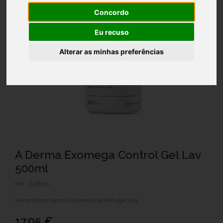
Concordo
Eu recuso
Alterar as minhas preferências
A Derma Exomega Control Gel Lav
500ml
Ref.: 7478115
Pierre Fabre Dermo-Cosmétique Portugal Lda.
17,95 €