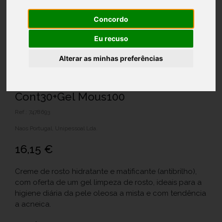
Concordo
Eu recuso
Alterar as minhas preferências
Sebium Bioderma Cr Mat
Cont30+Gel Mous100
Ref.: 7478693
Naos Portugal, Unipessoal Lda.
16,15 €
Creme de rosto hidratante e matificante (antibrilho),
com oferta de um gel limpeza de rosto, ideais para a
higiene diária da pele oleosa a mista e com tendência
a acneica.