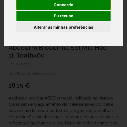
Concordo
Eu recuso
Alterar as minhas preferências
Abcderm Bioderma Sol Mic H2o
1l+Toalhx60
Ref.: 7478727
Naos Portugal, Unipessoal Lda.
18,15 €
Asolução micelar ABCDermestá indicada na higiene
diária sem enxaguamento da pele sensível do bebé,
nas zonas da muda da fralda, pregas, rosto e olhos.
Esta solução micelar limpa, descongestiona, acalma e
refresca, respeitando o equilíbrio da pele, mesmo das