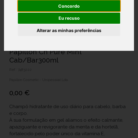
Concordo
Eu recuso
Alterar as minhas preferências
Papillon Ch Pure Mint
Cab/Bar300ml
Ref.: 7483222
Papillon Cosmetic - Unipessoal Lda.
0,00 €
Champô hidratante de uso diário para cabelo, barba
e corpo.
À sua formulação em gel aliamos o efeito calmante,
apaziguante e revigorante da menta e da hortelã,
fortalecido pelo poder único da vitamina E,