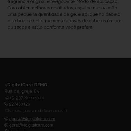
fragrância original é revigorante. Modo de aplicação:
Para obter melhores resultados, espalhe na sua mão
uma pequena quantidade de gel e aplique no cabelo,
distribua-se uniformemente através de cabelos úmidos
ou secos e estilo conforme você prefere.
4DigitalCare DEMO
Rua da Igreja, 85
4415-937 Seixezelo
227460126
(Chamada para a rede fixa nacional)
apps4@4digitalcare.com
geral@4digitalcare.com