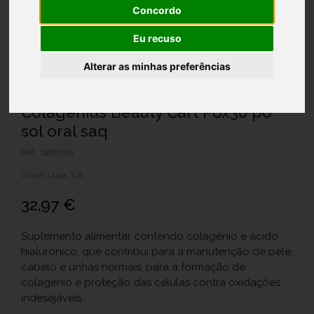
Concordo
Eu recuso
Alterar as minhas preferências
Colagenius Beauty Cart Pox30 pó
sol oral saq
Ref.: 7486209
Uriach Lusa, S.A.
32,97 €
Suplemento alimentar contendo colagénio e ácido
hialurónico, que contribui para a manutenção de pele,
cabelo e unhas normais, para a formação de
colagénio e proteção das células contra oxidações
indesejáveis.