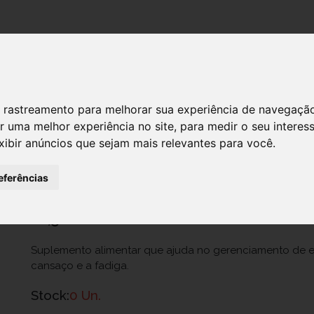
DESTAQUES!
 de rastreamento para melhorar sua experiência de navegaçã
r uma melhor experiência no site
,
para medir o seu interes
CEREGUMIL XAR 200 ML
xibir anúncios que sejam mais relevantes para você
.
Ref.: 7511816
eferências
Uriach Lusa, S.A.
10,50 €
Suplemento alimentar que ajuda no gerenciamento de e
cansaço e a fadiga.
Stock:
0 Un.