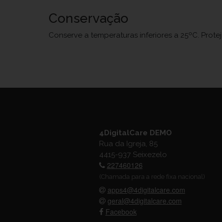
Conservação
Conserve a temperaturas inferiores a 25ºC. Prote
4DigitalCare DEMO
Rua da Igreja, 85
4415-937 Seixezelo
227460126
(Chamada para a rede fixa nacional)
apps4@4digitalcare.com
geral@4digitalcare.com
Facebook