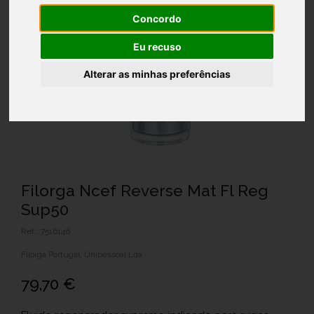
Concordo
Eu recuso
Alterar as minhas preferências
Filorga Ncef Reverse Mat Fl Reg
Sup50
Ref.: 7516146
Filorga Portugal, Unipessoal Lda.
79,70 €