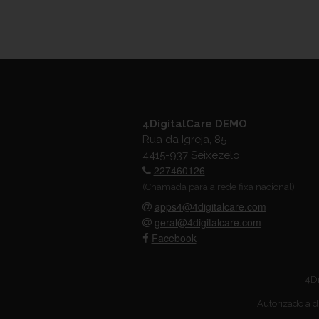
4DigitalCare DEMO
Rua da Igreja, 85
4415-937 Seixezelo
227460126
(Chamada para a rede fixa nacional)
apps4@4digitalcare.com
geral@4digitalcare.com
Facebook
4Di
Autorizado a d