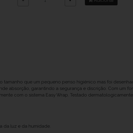
Adicionar
−
+
mo tamanho que um pequeno penso higiénico mas foi desenhado 
 absorção, garantindo a segurança e discrição. Com um form
almente com o sistema Easy Wrap. Testado dermatologicamente
ja da luz e da humidade.