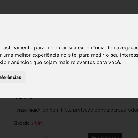
DESTAQUES!
 de rastreamento para melhorar sua experiência de navegaçã
r uma melhor experiência no site
,
para medir o seu interes
xibir anúncios que sejam mais relevantes para você
.
Tena Lady Discreet Penso Mini X20
Ref.: 7516559
eferências
ESSITY PORTUGAL, LDA
3,14 €
Penso higiénico com tripla proteção contra perdas, od
Stock:
2 Un.