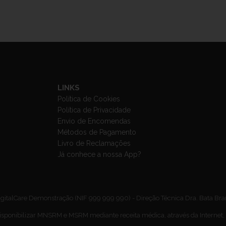
LINKS
Política de Cookies
Política de Privacidade
Envio de Encomendas
Métodos de Pagamento
Livro de Reclamações
Já conhece a nossa App?
gitalCare Demonstração (NIF 999 999 990) - Direção Técnica Dra. Bata Br
isponibilizar MNSRM e MSRM mediante receita médica, através da Internet,