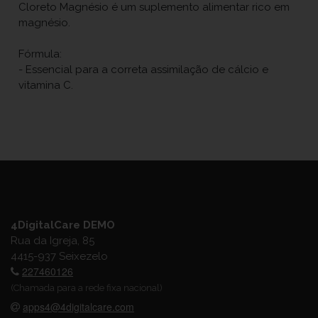
Cloreto Magnésio é um suplemento alimentar rico em
magnésio.
Fórmula:
- Essencial para a correta assimilação de cálcio e
vitamina C.
4DigitalCare DEMO
Rua da Igreja, 85
4415-937 Seixezelo
227460126
(Chamada para a rede fixa nacional)
apps4@4digitalcare.com