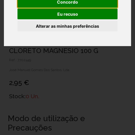
Concordo
Eu recuso
Alterar as minhas preferências
CLORETO MAGNESIO 100 G
Ref.: 7702449
José Manuel Gomes Dos Santos, Lda.
2,95 €
Stock:
0 Un.
Modo de utilização e
Precauções