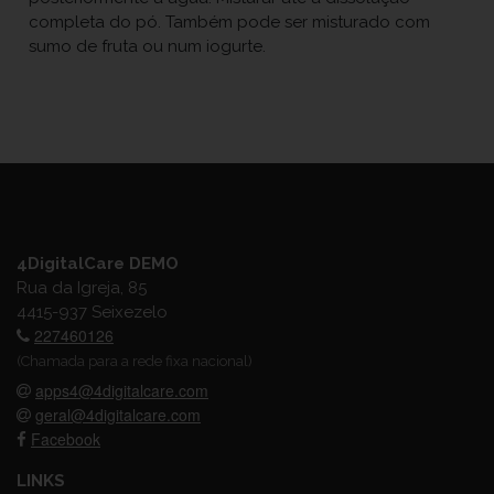
completa do pó. Também pode ser misturado com
sumo de fruta ou num iogurte.
4DigitalCare DEMO
Rua da Igreja, 85
4415-937 Seixezelo
227460126
(Chamada para a rede fixa nacional)
apps4@4digitalcare.com
geral@4digitalcare.com
Facebook
LINKS