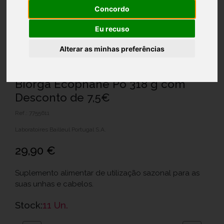
Concordo
Eu recuso
Alterar as minhas preferências
Biorga Ecophane Pó 318 g com
Desconto de 7,5€
Ref.: 7755611
Laboratoires Bailleul Portugal S.A.
29,90 €
Suplemento alimentar de utilização sazonal para as
suas unhas e cabelos.
Stock:
11 Un.