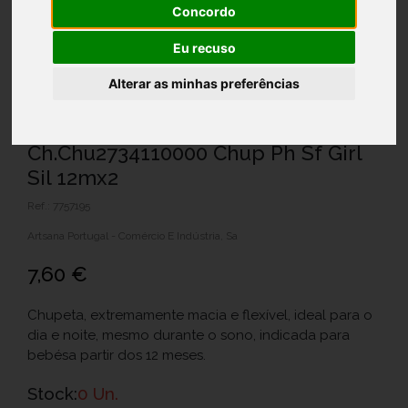
Concordo
Eu recuso
Alterar as minhas preferências
Ch.Chu2734110000 Chup Ph Sf Girl
Sil 12mx2
Ref.: 7757195
Artsana Portugal - Comércio E Indústria, Sa
7,60 €
Chupeta, extremamente macia e flexível, ideal para o
dia e noite, mesmo durante o sono, indicada para
bebésa partir dos 12 meses.
Stock:
0 Un.