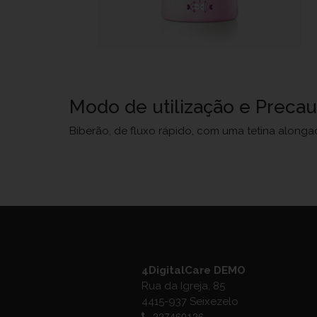
Modo de utilização e Preca
Biberão, de fluxo rápido, com uma tetina alonga
4DigitalCare DEMO
Rua da Igreja, 85
4415-937 Seixezelo
227460126