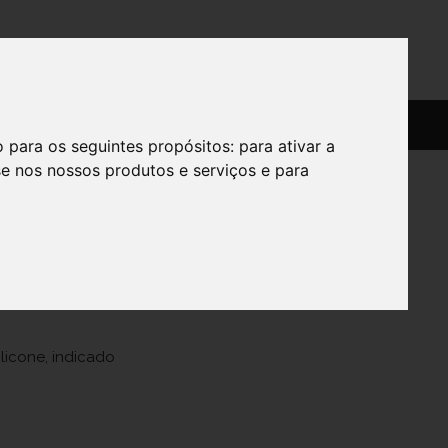
SERVIÇOS
SOBRE
o para os seguintes propósitos:
para ativar a
se nos nossos produtos e serviços e para
 330 6m+
licone, indicado