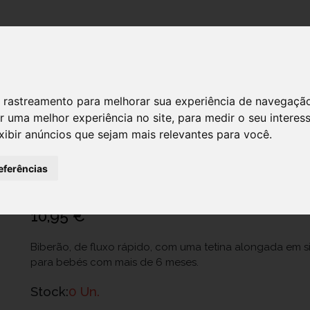
DESTAQUES!
 de rastreamento para melhorar sua experiência de navegaçã
r uma melhor experiência no site
,
para medir o seu interes
xibir anúncios que sejam mais relevantes para você
.
Ch.Bib80837110000 Bib Nat Feel Rosa
Ref.: 7762815
eferências
Artsana Portugal - Comércio E Indústria, Sa
10,95 €
Biberão, de fluxo rápido, com uma tetina alongada em si
para bebés com mais de 6 meses.
Stock:
0 Un.