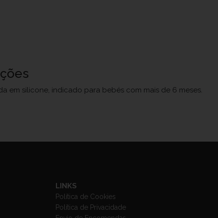
uções
da em silicone, indicado para bebés com mais de 6 meses.
LINKS
Política de Cookies
Política de Privacidade
Envio de Encomendas