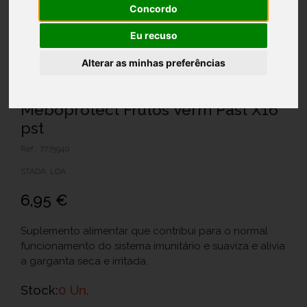
Concordo
Eu recuso
Alterar as minhas preferências
Meboprotect Frutos Verm Past X16
pst
Ref.: 7775940
STADA, LDA
6,95 €
Suplemento alimentar que contribui para o normal
funcionamento do sistema imunitário e suaviza e alivia
a garganta seca e irritada.
Stock:
0 Un.