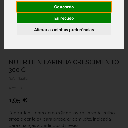
Concordo
Eu recuso
Alterar as minhas preferências
NUTRIBEN FARINHA CRESCIMENTO
300 G
Ref.: 7842815
Alter, S.A.
1,95 €
Papa infantil com cereais (trigo, aveia, cevada, milho,
arroz e centeio), para preparar com leite, indicada
para crianças a partir dos 6 meses.