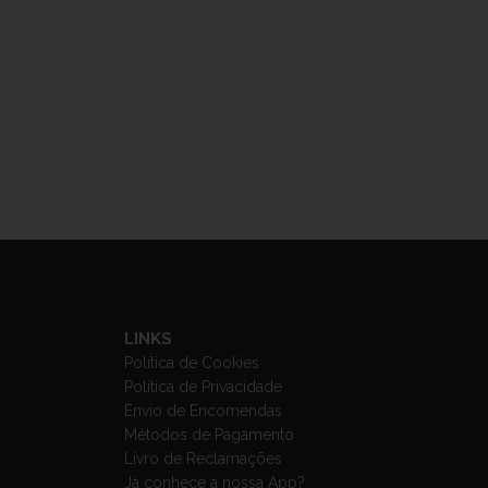
LINKS
Política de Cookies
Política de Privacidade
Envio de Encomendas
Métodos de Pagamento
Livro de Reclamações
Já conhece a nossa App?