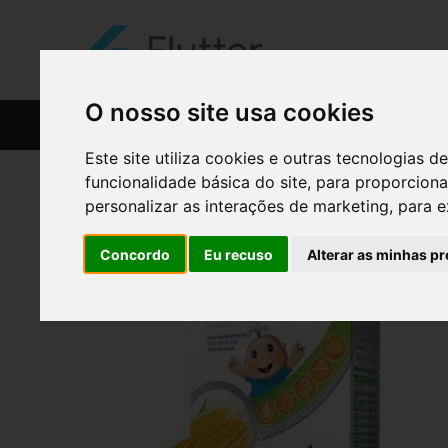
O nosso site usa cookies
CATÁLOGO
RECEITAS
Este site utiliza cookies e outras tecnologias
funcionalidade básica do site
,
para proporciona
personalizar as interações de marketing
,
para e
Concordo
Eu recuso
Alterar as minhas pr