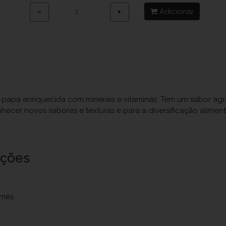
Adicionar
−
+
 papa enriquecida com minerais e vitaminas. Tem um sabor ag
conhecer novos sabores e texturas e para a diversificação alim
uções
 mês