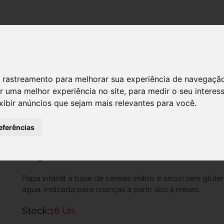
DESTAQUES!
 de rastreamento para melhorar sua experiência de navegaçã
r uma melhor experiência no site
,
para medir o seu interes
NUTRIBEN FARINHA LA PRIMEIRA PAP
xibir anúncios que sejam mais relevantes para você
.
Ref.: 7843045
eferências
Alter, S.A.
2,65 €
Papa infantil à base de cereais (milho e arroz) sem glút
água, indicada para crianças a partir dos 4 meses.
Stock:
16 Un.