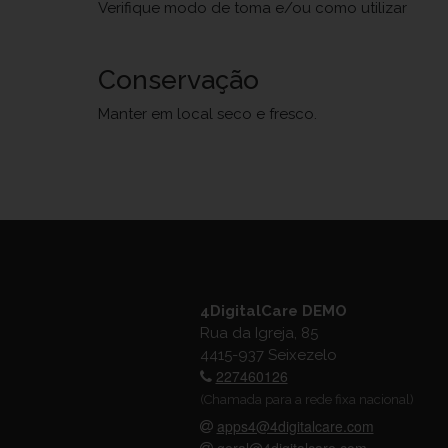
Verifique modo de toma e/ou como utilizar
Conservação
Manter em local seco e fresco.
4DigitalCare DEMO
Rua da Igreja, 85
4415-937 Seixezelo
227460126
(Chamada para a rede fixa nacional)
apps4@4digitalcare.com