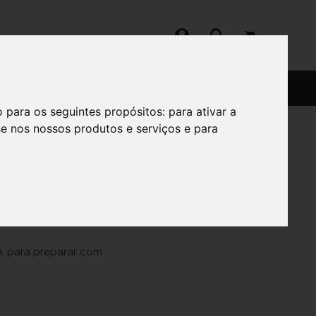
SERVIÇOS
SOBRE
o para os seguintes propósitos:
para ativar a
se nos nossos produtos e serviços e para
A 300 G
en, para preparar com