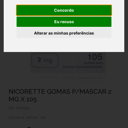
Concordo
Eu recuso
Alterar as minhas preferências
NICORETTE GOMAS P/MASCAR 2
MG X 105
Ref.: 8667543
Johnson & Johnson, Lda.