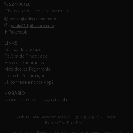
227460126
(Chamada para a rede fixa nacional)
apps4@4digitalcare.com
geral@4digitalcare.com
Facebook
LINKS
Política de Cookies
Política de Privacidade
Envio de Encomendas
Métodos de Pagamento
Livro de Reclamações
Já conhece a nossa App?
HORÁRIO
segunda a sexta - 09h às 20h
4DigitalCare Demonstração (NIF 999 999 990) - Direção
Técnica Dra. Bata Branca
Autorizado a disponibilizar MNSRM e MSRM mediante receita